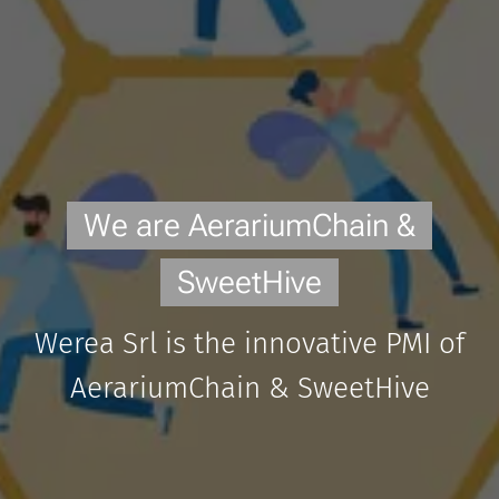
We are AerariumChain &
SweetHive
Werea Srl is the innovative PMI of
AerariumChain & SweetHive